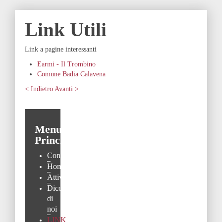
Link Utili
Link a pagine interessanti
Earmi - Il Trombino
Comune Badia Calavena
< Indietro
Avanti >
Menu
Principale
Contatti
Home
Attività
Dicono
di
noi
LINK